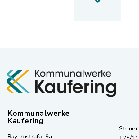
Kommunalwerke
Kaufering
Steue
Bayernstraße 9a
125/11