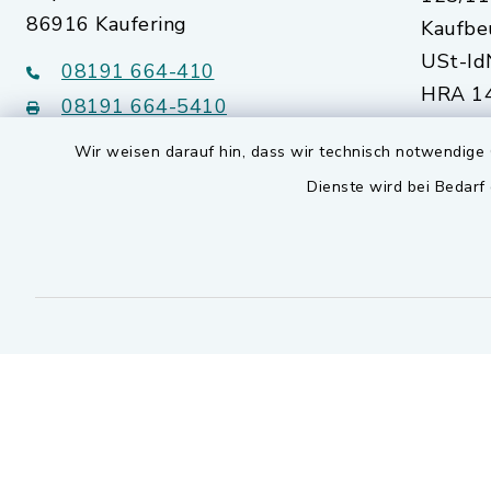
86916 Kaufering
Kaufbe
USt-Id
08191 664-410
HRA 14
08191 664-5410
Augsb
Wir weisen darauf hin, dass wir technisch notwendige 
kommunalwerke@kaufering.de
Dienste wird bei Bedarf
Quicklinks
Markt Kaufering
SEPA Lastschriftmandat
Kontakt
Barrierefreiheit
Datenschutz