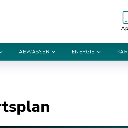
A
ABWASSER
ENERGIE
KAR
rtsplan