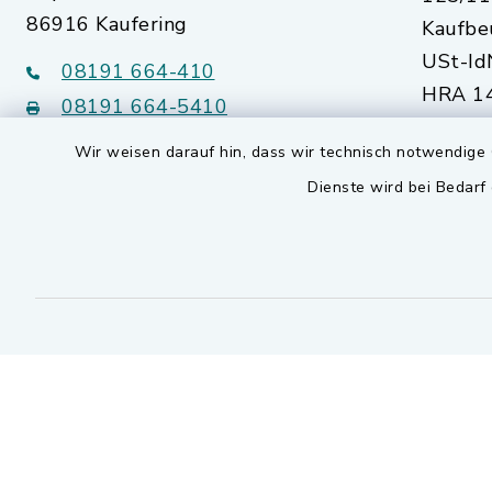
86916 Kaufering
Kaufbe
USt-Id
08191 664-410
HRA 14
08191 664-5410
Augsb
Wir weisen darauf hin, dass wir technisch notwendige 
kommunalwerke@kaufering.de
Dienste wird bei Bedarf
Quicklinks
Markt Kaufering
SEPA Lastschriftmandat
Kontakt
Barrierefreiheit
Datenschutz