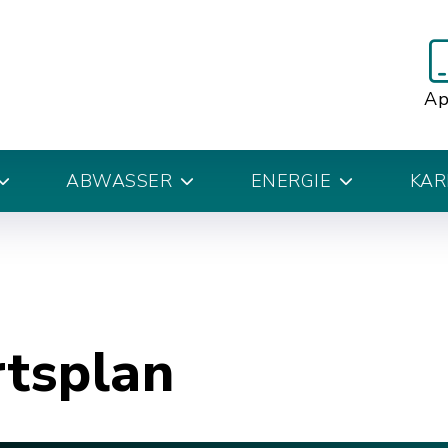
A
ABWASSER
ENERGIE
KAR
rtsplan