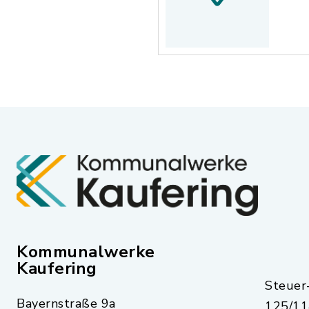
Kommunalwerke
Kaufering
Steue
Bayernstraße 9a
125/11