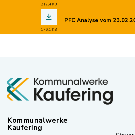
(Dateiname: 2026-01-29_
212,4 KB
PFC Analyse vom 23.02.2
(Dateiname: PFC_23.02.20
176,1 KB
Kommunalwerke
Kaufering