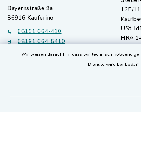
Steue
Bayernstraße 9a
125/11
86916 Kaufering
Kaufbe
USt-Id
08191 664-410
HRA 14
08191 664-5410
Augsb
Wir weisen darauf hin, dass wir technisch notwendige 
kommunalwerke@kaufering.de
Dienste wird bei Bedarf
Quicklinks
Markt Kaufering
SEPA Lastschriftmandat