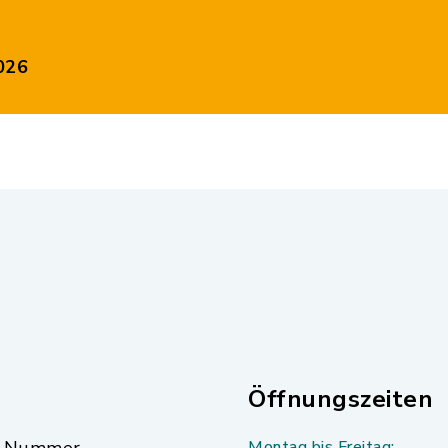
Trinkwasser-Analyse_Parameter_A_und_B.pdf, Dat
026
26.pdf, Dateierweiterung: pdf, Dateigröße: 176,
Öffnungszeiten
Montag bis Freitag: