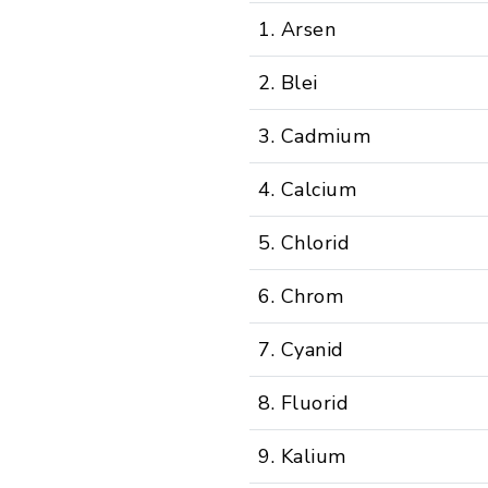
1. Arsen
2. Blei
3. Cadmium
4. Calcium
5. Chlorid
6. Chrom
7. Cyanid
8. Fluorid
9. Kalium