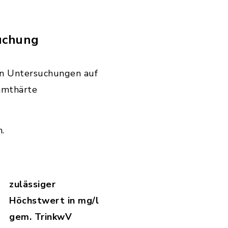
uchung
en Untersuchungen auf
amthärte
.
zulässiger
Höchstwert in mg/l
gem. TrinkwV