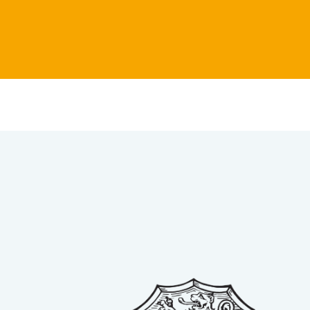
eierweiterung: pdf, Dateigröße: 212,35 KB)
12 KB)