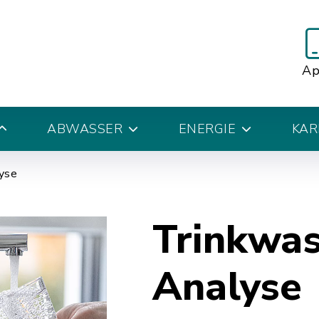
A
ABWASSER
ENERGIE
KAR
yse
Trinkwas
Analyse