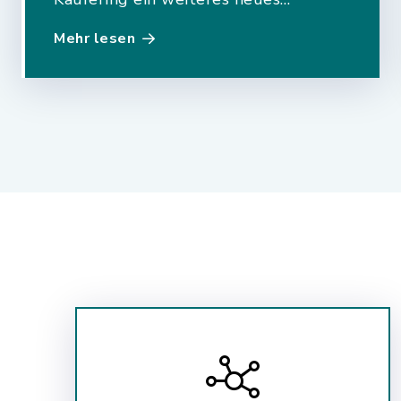
stationäres Notstromaggregat mit
Mehr lesen
250 kVA Leistung in Betrieb
genommen (komplette
Fertigstellung im Januar 2026
abgeschlossen). Online melden.