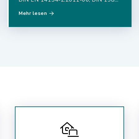
und DVGW-Arbeitsblatt W406
Mehr lesen
entspricht.