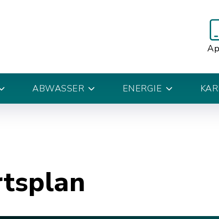
A
ABWASSER
ENERGIE
KAR
rtsplan