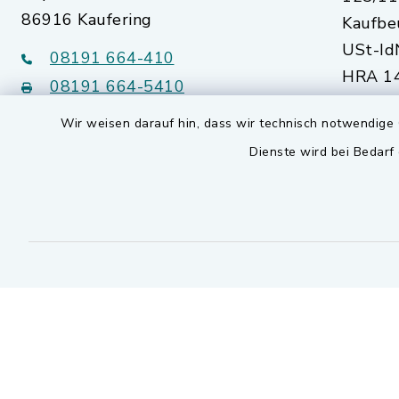
86916 Kaufering
Kaufbe
USt-Id
08191 664-410
HRA 14
08191 664-5410
Augsb
Wir weisen darauf hin, dass wir technisch notwendige 
kommunalwerke@kaufering.de
Dienste wird bei Bedarf
Quicklinks
Markt Kaufering
SEPA Lastschriftmandat
Kontakt
Barrierefreiheit
Datenschutz