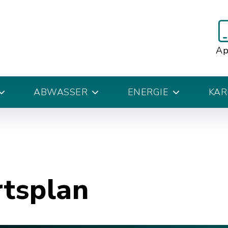
A
ABWASSER
ENERGIE
KAR
rtsplan