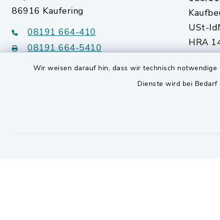
86916 Kaufering
Kaufbe
USt-Id
08191 664-410
HRA 14
08191 664-5410
Augsb
Wir weisen darauf hin, dass wir technisch notwendige 
kommunalwerke@kaufering.de
Dienste wird bei Bedarf
Quicklinks
Markt Kaufering
SEPA Lastschriftmandat
Kontakt
Barrierefreiheit
Datenschutz