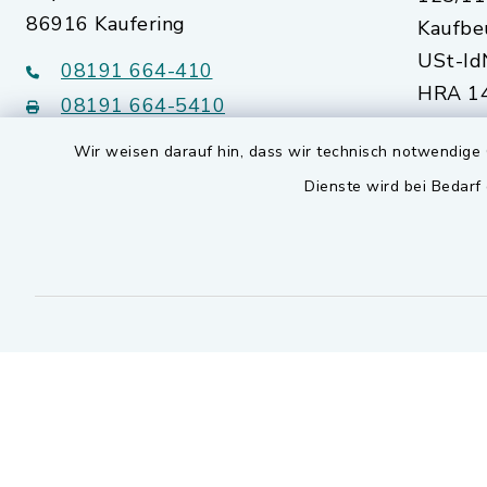
86916 Kaufering
Kaufbe
USt-Id
08191 664-410
HRA 14
08191 664-5410
Augsb
Wir weisen darauf hin, dass wir technisch notwendige 
kommunalwerke@kaufering.de
Dienste wird bei Bedarf
Quicklinks
Markt Kaufering
SEPA Lastschriftmandat
Kontakt
Barrierefreiheit
Datenschutz