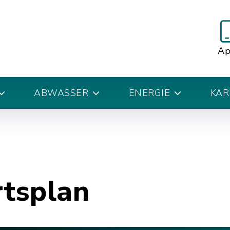
A
ABWASSER
ENERGIE
KAR
rtsplan