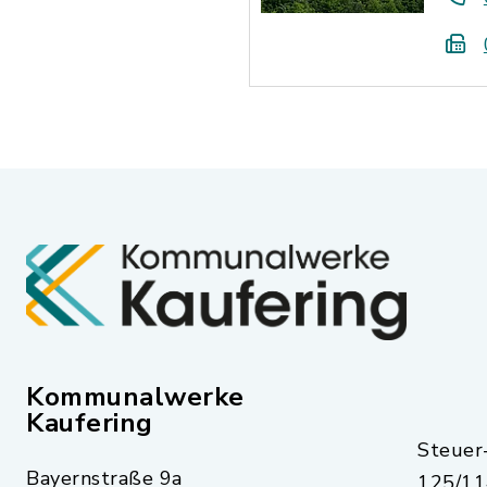
Kommunalwerke
Kaufering
Steue
Bayernstraße 9a
125/11